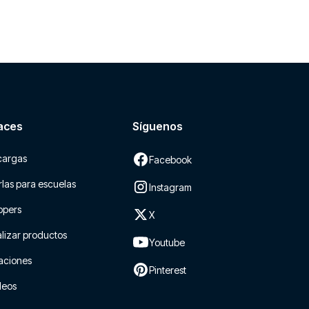
aces
Síguenos
cargas
Facebook
las para escuelas
Instagram
ppers
X
lizar productos
Youtube
aciones
Pinterest
leos