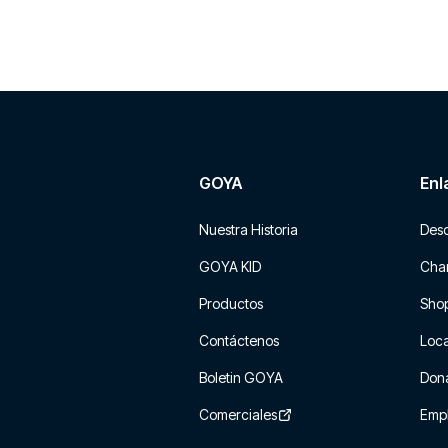
GOYA
Enl
Nuestra Historia
Des
GOYA KID
Char
Productos
Sho
Contáctenos
Loca
Boletin GOYA
Don
Comerciales
Emp