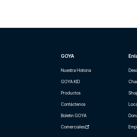
GOYA
Enl
Nuestra Historia
Des
GOYA KID
Char
Productos
Sho
Contáctenos
Loca
Boletin GOYA
Don
Comerciales
Emp