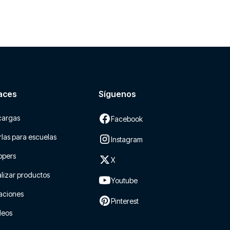
aces
Síguenos
cargas
Facebook
las para escuelas
Instagram
ppers
X
lizar productos
Youtube
aciones
Pinterest
leos