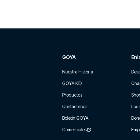
GOYA
Enl
Nuestra Historia
Des
GOYA KID
Char
Productos
Sho
Contáctenos
Loca
Boletin GOYA
Don
Comerciales
Emp