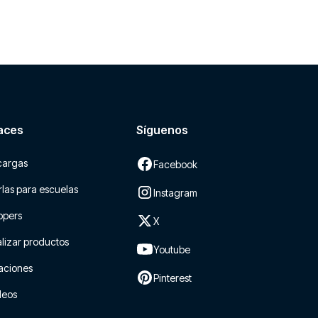
aces
Síguenos
cargas
Facebook
las para escuelas
Instagram
ppers
X
lizar productos
Youtube
aciones
Pinterest
leos