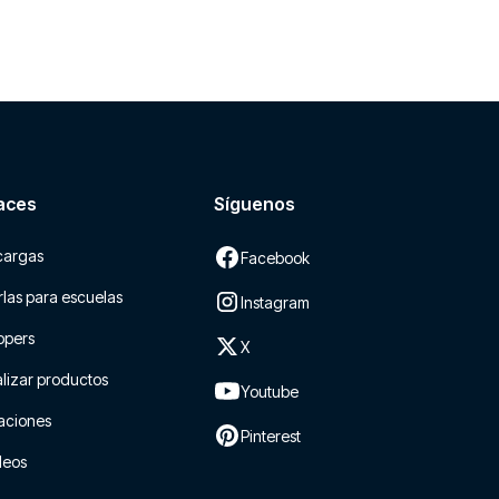
aces
Síguenos
cargas
Facebook
las para escuelas
Instagram
ppers
X
lizar productos
Youtube
aciones
Pinterest
leos