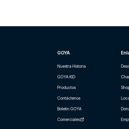
GOYA
Enl
Nuestra Historia
Des
GOYA KID
Char
Productos
Sho
Contáctenos
Loca
Boletin GOYA
Don
Comerciales
Emp