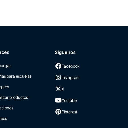
aces
Síguenos
cargas
Facebook
las para escuelas
Instagram
ppers
X
lizar productos
Youtube
aciones
Pinterest
leos