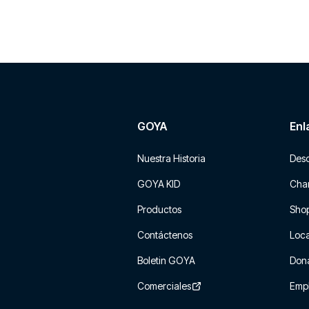
GOYA
Enl
Nuestra Historia
Des
GOYA KID
Char
Productos
Sho
Contáctenos
Loca
Boletin GOYA
Don
Comerciales
Emp