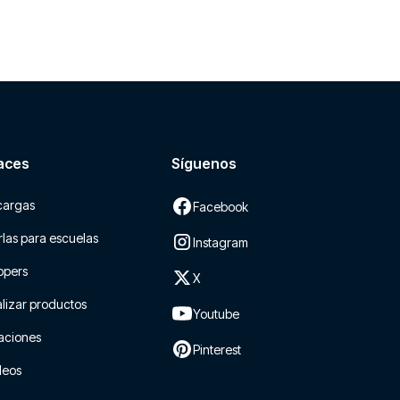
aces
Síguenos
cargas
Facebook
las para escuelas
Instagram
ppers
X
lizar productos
Youtube
aciones
Pinterest
leos