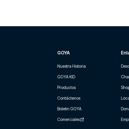
GOYA
Enl
Nuestra Historia
Des
GOYA KID
Char
Productos
Sho
Contáctenos
Loca
Boletin GOYA
Don
Comerciales
Emp