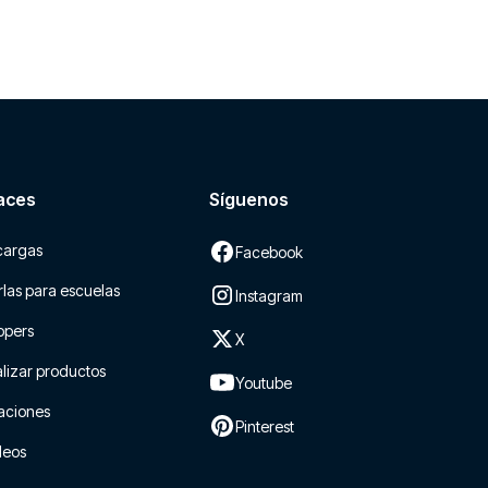
aces
Síguenos
cargas
Facebook
las para escuelas
Instagram
ppers
X
lizar productos
Youtube
aciones
Pinterest
leos