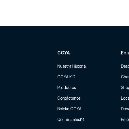
GOYA
Enl
Nuestra Historia
Des
GOYA KID
Char
Productos
Sho
Contáctenos
Loca
Boletin GOYA
Don
Comerciales
Emp