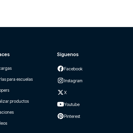
aces
Síguenos
cargas
Facebook
las para escuelas
Instagram
ppers
X
lizar productos
Youtube
aciones
Pinterest
leos