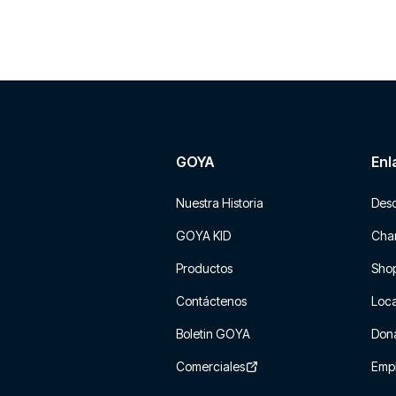
GOYA
Enl
Nuestra Historia
Des
GOYA KID
Char
Productos
Sho
Contáctenos
Loca
Boletin GOYA
Don
Comerciales
Emp