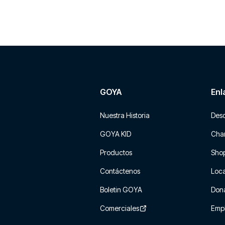
GOYA
Enl
Nuestra Historia
Des
GOYA KID
Char
Productos
Sho
Contáctenos
Loca
Boletin GOYA
Don
Comerciales
Emp