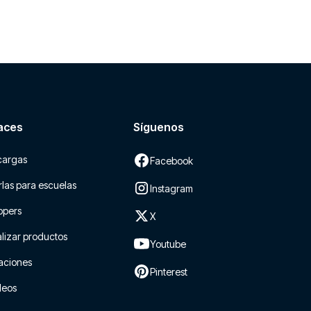
aces
Síguenos
cargas
Facebook
las para escuelas
Instagram
ppers
X
lizar productos
Youtube
aciones
Pinterest
leos