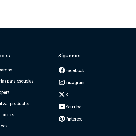
aces
Síguenos
cargas
Facebook
las para escuelas
Instagram
ppers
X
lizar productos
Youtube
aciones
Pinterest
leos