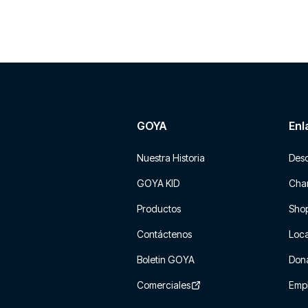
GOYA
Enl
Nuestra Historia
Des
GOYA KID
Char
Productos
Sho
Contáctenos
Loca
Boletin GOYA
Don
Comerciales
Emp