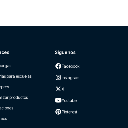
aces
Síguenos
cargas
Facebook
las para escuelas
Instagram
ppers
X
lizar productos
Youtube
aciones
Pinterest
leos