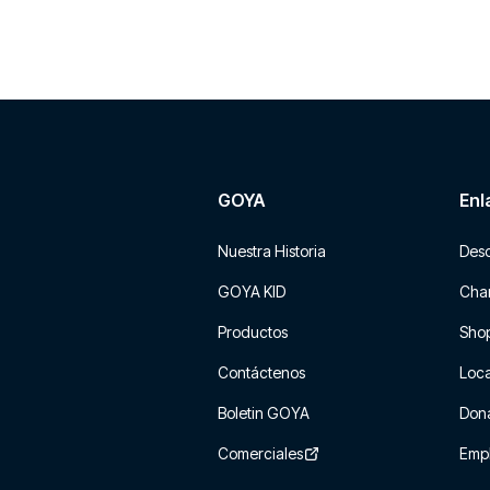
GOYA
Enl
Nuestra Historia
Des
GOYA KID
Char
Productos
Sho
Contáctenos
Loca
Boletin GOYA
Don
Comerciales
Emp