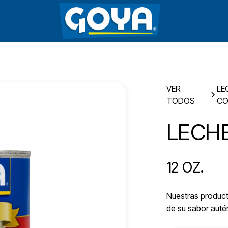
VER
LE
TODOS
CO
LECH
12 OZ.
Nuestras producto
de su sabor autén