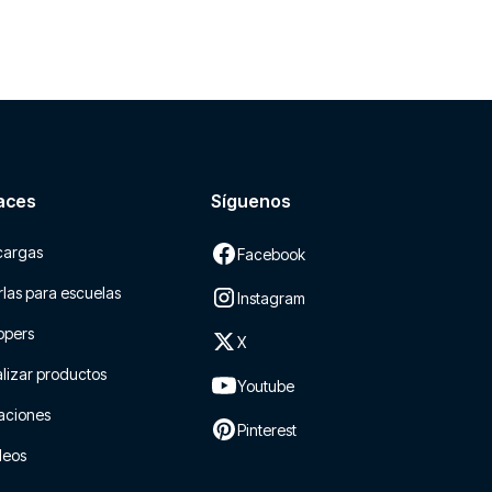
aces
Síguenos
cargas
Facebook
las para escuelas
Instagram
ppers
X
lizar productos
Youtube
aciones
Pinterest
leos