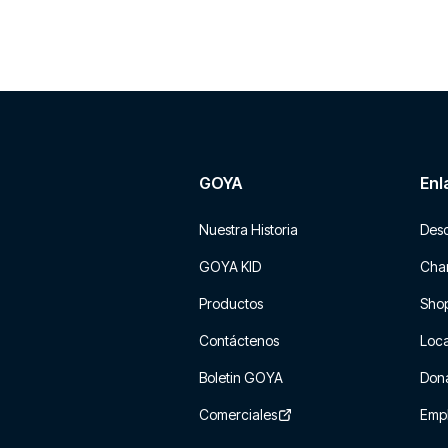
GOYA
Enl
Nuestra Historia
Des
GOYA KID
Char
Productos
Sho
Contáctenos
Loca
Boletin GOYA
Don
Comerciales
Emp