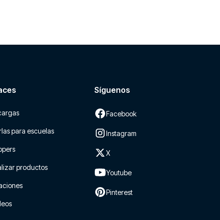
aces
Síguenos
cargas
Facebook
las para escuelas
Instagram
ppers
X
lizar productos
Youtube
aciones
Pinterest
leos