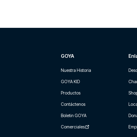
GOYA
Enl
Nuestra Historia
Des
GOYA KID
Char
Productos
Sho
Contáctenos
Loca
Boletin GOYA
Don
Comerciales
Emp