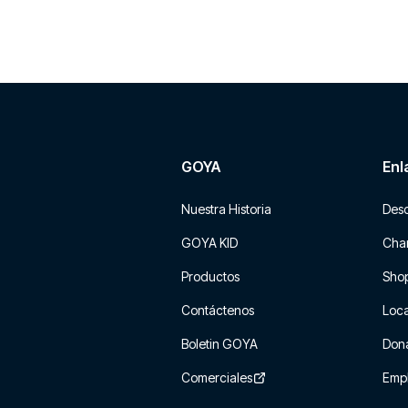
GOYA
Enl
Nuestra Historia
Des
GOYA KID
Char
Productos
Sho
Contáctenos
Loca
Boletin GOYA
Don
Comerciales
Emp