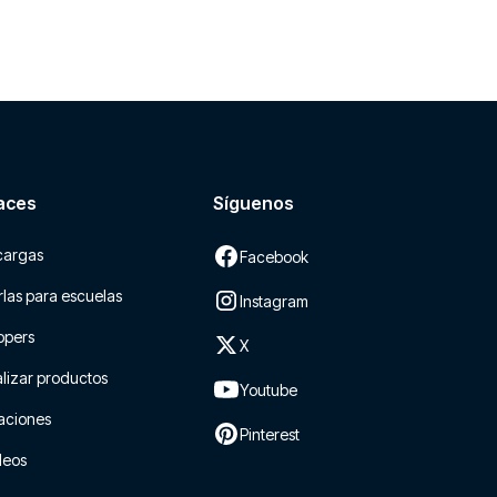
aces
Síguenos
cargas
Facebook
las para escuelas
Instagram
ppers
X
lizar productos
Youtube
aciones
Pinterest
leos