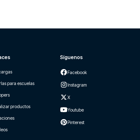
aces
Síguenos
cargas
Facebook
las para escuelas
Instagram
ppers
X
lizar productos
Youtube
aciones
Pinterest
leos