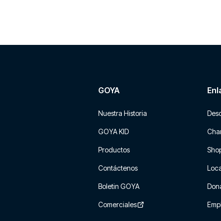
GOYA
Enl
Nuestra Historia
Des
GOYA KID
Char
Productos
Sho
Contáctenos
Loca
Boletin GOYA
Don
Comerciales
Emp