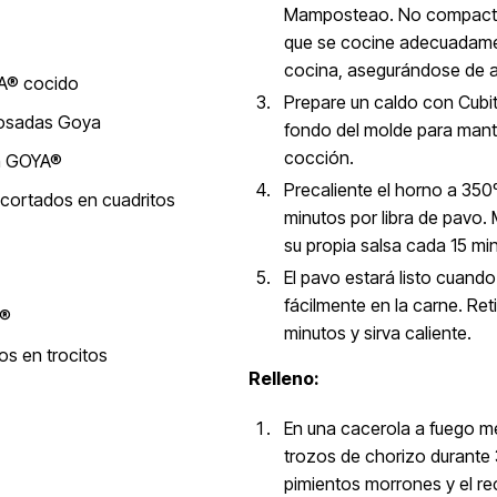
Mamposteao. No compacte d
que se cocine adecuadamen
cocina, asegurándose de ata
A® cocido
Prepare un caldo con Cubit
Rosadas Goya
fondo del molde para mant
cocción.
en GOYA®
Precaliente el horno a 35
cortados en cuadritos
minutos por libra de pavo.
su propia salsa cada 15 mi
El pavo estará listo cuando
fácilmente en la carne. Ret
A®
minutos y sirva caliente.
s en trocitos
Relleno:
En una cacerola a fuego med
trozos de chorizo durante 3
pimientos morrones y el rec