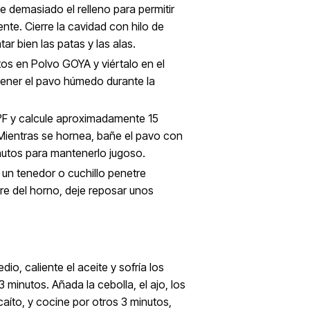
emasiado el relleno para permitir
te. Cierre la cavidad con hilo de
r bien las patas y las alas.
os en Polvo GOYA y viértalo en el
ener el pavo húmedo durante la
0ºF y calcule aproximadamente 15
 Mientras se hornea, bañe el pavo con
nutos para mantenerlo jugoso.
 un tenedor o cuchillo penetre
ire del horno, deje reposar unos
io, caliente el aceite y sofría los
 minutos. Añada la cebolla, el ajo, los
aíto, y cocine por otros 3 minutos,