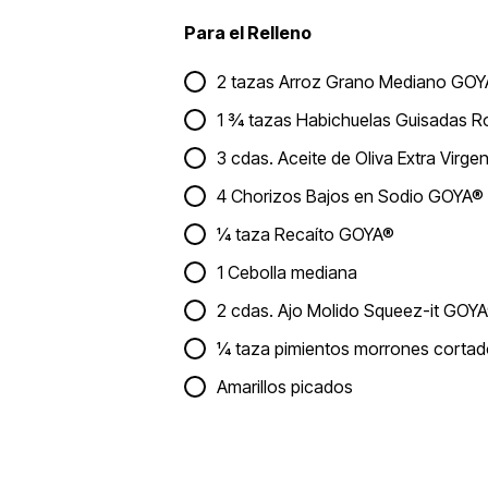
Para el Relleno
2 tazas Arroz Grano Mediano GOY
1 ¾ tazas Habichuelas Guisadas 
3 cdas. Aceite de Oliva Extra Virg
4 Chorizos Bajos en Sodio GOYA® 
¼ taza Recaíto GOYA®
1 Cebolla mediana
2 cdas. Ajo Molido Squeez-it GOY
¼ taza pimientos morrones cortado
Amarillos picados