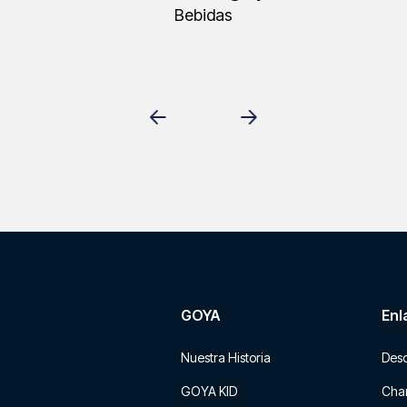
Bebidas
GOYA
Enl
Nuestra Historia
Des
GOYA KID
Char