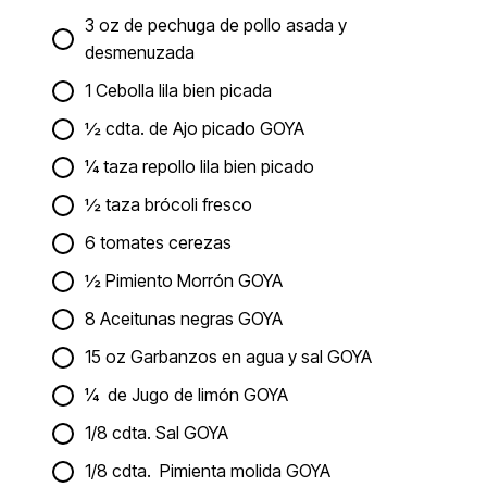
3 oz de pechuga de pollo asada y
desmenuzada
1 Cebolla lila bien picada
½ cdta. de Ajo picado GOYA
¼ taza repollo lila bien picado
½ taza brócoli fresco
6 tomates cerezas
½ Pimiento Morrón GOYA
8 Aceitunas negras GOYA
15 oz Garbanzos en agua y sal GOYA
¼ de Jugo de limón GOYA
1/8 cdta. Sal GOYA
1/8 cdta. Pimienta molida GOYA