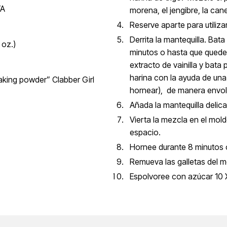
YA
morena, el jengibre, la can
Reserve aparte para utiliz
Derrita la mantequilla. Bat
 oz.)
minutos o hasta que quede
extracto de vainilla y bat
harina con la ayuda de una
aking powder” Clabber Girl
hornear), de manera envo
Añada la mantequilla deli
Vierta la mezcla en el mo
espacio.
Hornee durante 8 minutos 
Remueva las galletas del mo
Espolvoree con azúcar 10 