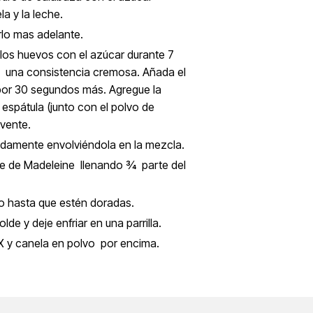
ela y la leche.
arlo mas adelante.
a los huevos con el azúcar durante 7
 una consistencia cremosa. Añada el
a por 30 segundos más. Agregue la
 espátula (junto con el polvo de
lvente.
cadamente envolviéndola en la mezcla.
lde de Madeleine llenando ¾ parte del
o hasta que estén doradas.
lde y deje enfriar en una parrilla.
X y canela en polvo por encima.