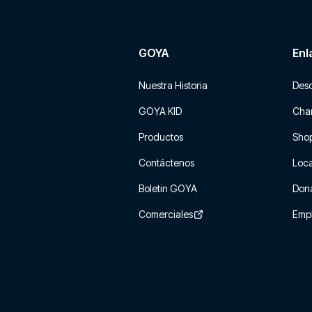
GOYA
Enl
Nuestra Historia
Des
GOYA KID
Char
Productos
Sho
Contáctenos
Loca
Boletin GOYA
Don
Comerciales
Emp