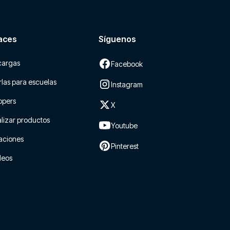
aces
Síguenos
cargas
Facebook
las para escuelas
Instagram
ppers
X
lizar productos
Youtube
aciones
Pinterest
leos