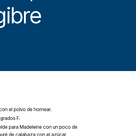
gibre
 con el polvo de hornear.
5 grados F.
olde para Madeleine con un poco de
 puré de calabaza con el azúcar