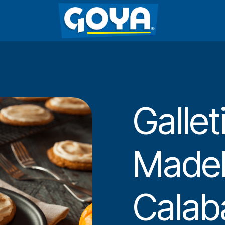
Gallet
Madel
Calab