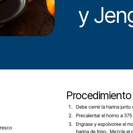
y Jen
Procedimiento
Debe cernir la harina junto
Precalentar el horno a 37
Engrase y espolvoree el m
fresco
harina de trigo. Mezcle el