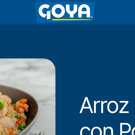
Arroz 
con P