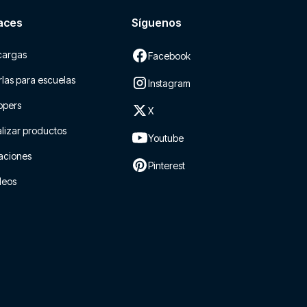
aces
Síguenos
cargas
Facebook
las para escuelas
Instagram
ppers
X
lizar productos
Youtube
aciones
Pinterest
leos