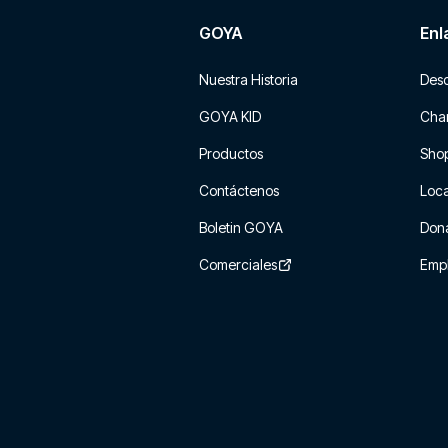
GOYA
Enl
Nuestra Historia
Des
GOYA KID
Char
Productos
Sho
Contáctenos
Loca
Boletin GOYA
Don
Comerciales
Emp