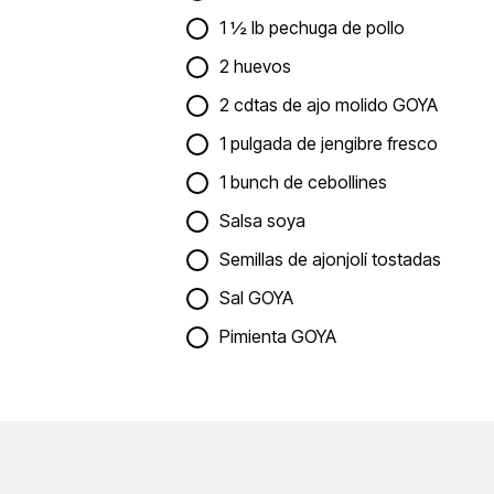
1 ½ lb pechuga de pollo
2 huevos
2 cdtas de ajo molido GOYA
1 pulgada de jengibre fresco
1 bunch de cebollines
Salsa soya
Semillas de ajonjolí tostadas
Sal GOYA
Pimienta GOYA